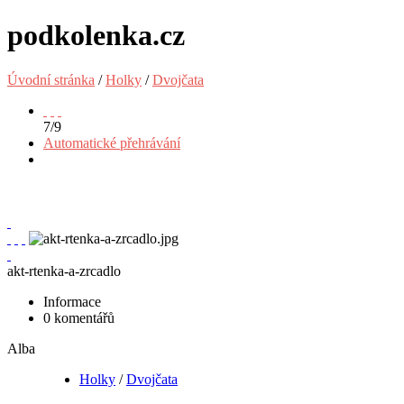
podkolenka.cz
Úvodní stránka
/
Holky
/
Dvojčata
7/9
Automatické přehrávání
akt-rtenka-a-zrcadlo
Informace
0 komentářů
Alba
Holky
/
Dvojčata